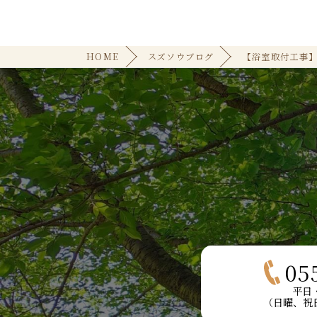
HOME
スズソウブログ
【浴室取付工事
05
平日・
（日曜、祝