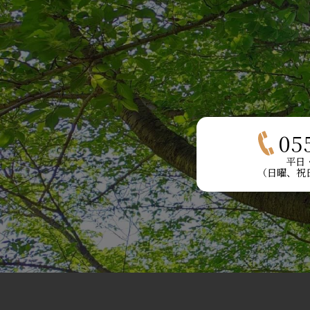
05
平日・
（日曜、祝