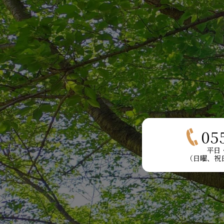
05
平日・
（日曜、祝