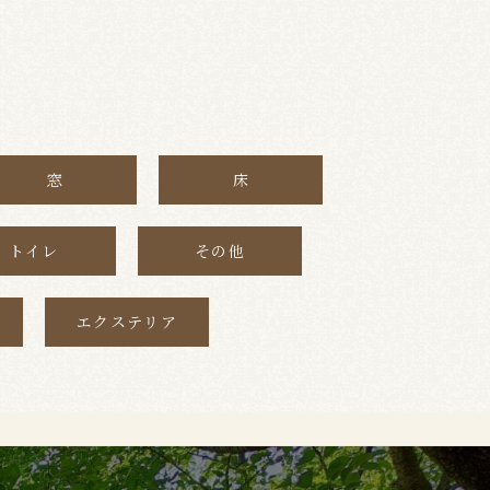
窓
床
トイレ
その他
エクステリア