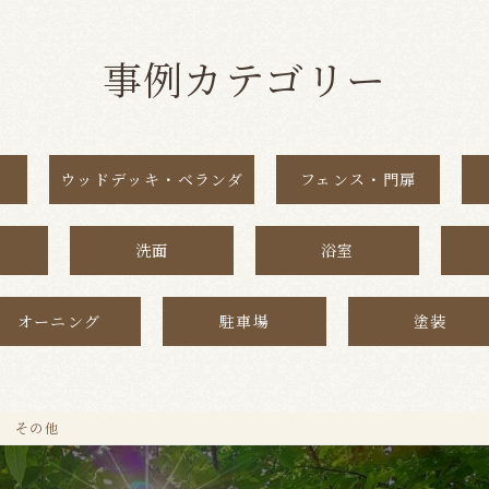
事例カテゴリー
ウッドデッキ・ベランダ
フェンス・門扉
洗面
浴室
オーニング
駐車場
塗装
その他